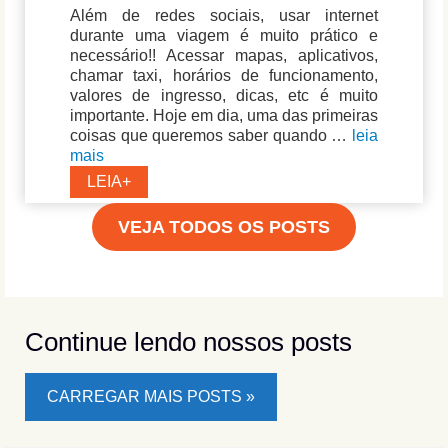
Além de redes sociais, usar internet
durante uma viagem é muito prático e
necessário!! Acessar mapas, aplicativos,
chamar taxi, horários de funcionamento,
valores de ingresso, dicas, etc é muito
importante. Hoje em dia, uma das primeiras
coisas que queremos saber quando …
leia
mais
Internet
LEIA+
na
Europa:
VEJA TODOS OS POSTS
Como
comprar
chip
e
quanto
Continue lendo nossos posts
custa
o
chip
CARREGAR MAIS POSTS »