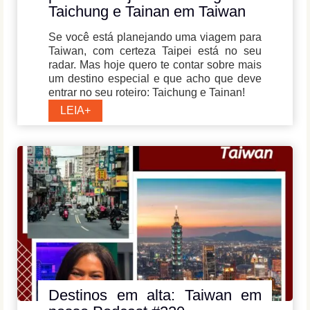
Taichung e Tainan em Taiwan
Se você está planejando uma viagem para
Taiwan, com certeza Taipei está no seu
radar. Mas hoje quero te contar sobre mais
um destino especial e que acho que deve
entrar no seu roteiro: Taichung e Tainan!
Roteiro
LEIA+
e
Dicas
Essenciais
para
Planejar
sua
Viagem
a
Taichung
e
Tainan
em
Taiwan
Destinos em alta: Taiwan em