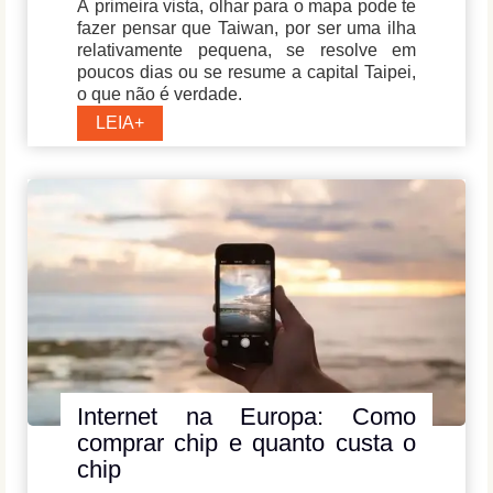
À primeira vista, olhar para o mapa pode te
fazer pensar que Taiwan, por ser uma ilha
relativamente pequena, se resolve em
poucos dias ou se resume a capital Taipei,
o que não é verdade.
Roteiro
LEIA+
de
Viagem
para
Taiwan:
Onde
ir
e
o
que
fazer?
Internet na Europa: Como
comprar chip e quanto custa o
chip