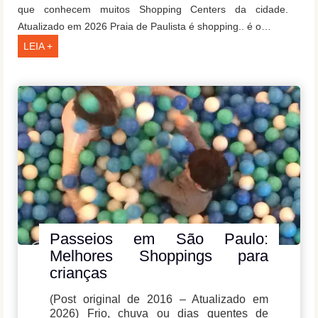
que conhecem muitos Shopping Centers da cidade.
Atualizado em 2026 Praia de Paulista é shopping.. é o…
Os
LEIA +
melhores
Shoppings
em
São
Paulo
(na
nossa
opinião)
Passeios em São Paulo:
Melhores Shoppings para
crianças
(Post original de 2016 – Atualizado em
2026) Frio, chuva ou dias quentes de