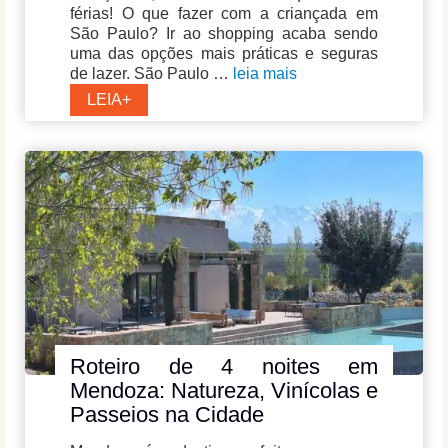
férias! O que fazer com a criançada em
São Paulo? Ir ao shopping acaba sendo
uma das opções mais práticas e seguras
de lazer. São Paulo …
leia mais
Passeios
LEIA+
em
São
Paulo:
Melhores
Shoppings
para
crianças
Roteiro de 4 noites em
Mendoza: Natureza, Vinícolas e
Passeios na Cidade