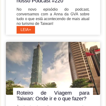
nosso Podcast #220
No novo episódio do podcast,
conversamos com a Anna da GVA sobre
tudo o que está acontecendo de mais atual
no turismo de Taiwan!
Destinos
LEIA+
em
alta:
Taiwan
em
nosso
Podcast
#220
Roteiro de Viagem para
Taiwan: Onde ir e o que fazer?