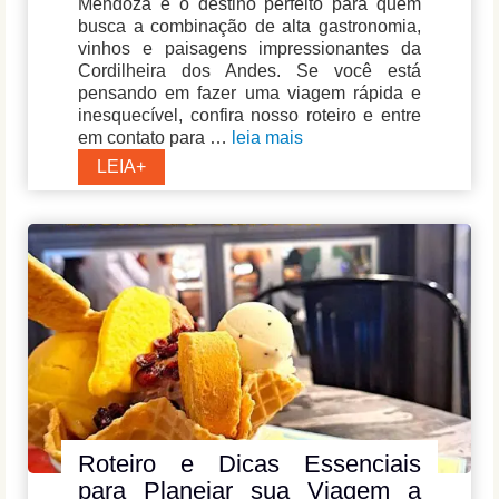
Mendoza é o destino perfeito para quem
busca a combinação de alta gastronomia,
vinhos e paisagens impressionantes da
Cordilheira dos Andes. Se você está
pensando em fazer uma viagem rápida e
inesquecível, confira nosso roteiro e entre
em contato para …
leia mais
Roteiro
LEIA+
de
4
noites
em
Mendoza:
Natureza,
Vinícolas
e
Passeios
na
Cidade
Roteiro e Dicas Essenciais
para Planejar sua Viagem a